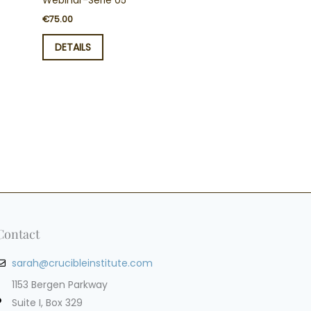
Webinar-Serie 05
€
75.00
DETAILS
Contact
sarah@crucibleinstitute.com
1153 Bergen Parkway
Suite I, Box 329