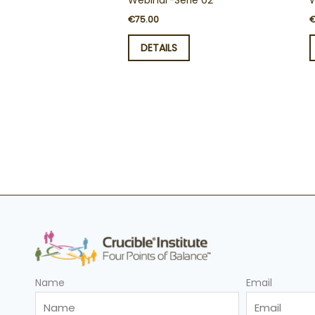
Webinar-Serie 02
W
€
75.00
DETAILS
Name
Email