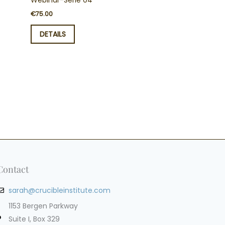
Webinar-Serie 04
€
75.00
DETAILS
Contact
sarah@crucibleinstitute.com
1153 Bergen Parkway
Suite I, Box 329